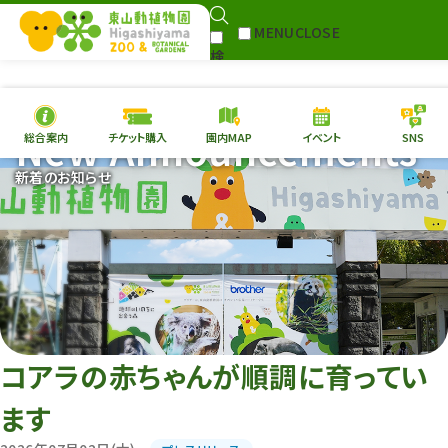
MENU
CLOSE
検
Select Language
▼
索
New Announcements
総合案内
チケット購入
園内MAP
イベント
SNS
本日の
開園情報
チケ
新着のお知らせ
園内MAP
イベント
総合案内
動物園
植物園
東山動植物園
再生プラン
への支援
コアラの赤ちゃんが順調に育ってい
環境教育
ます
サイトマップ
Follow me