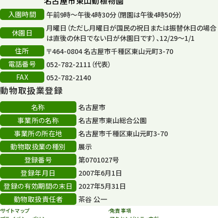
名古屋市東山動植物園
入園時間
午前9時～午後4時30分（閉園は午後4時50分）
月曜日（ただし月曜日が国民の祝日または振替休日の場合
休園日
は直後の休日でない日が休園日です）、12/29～1/1
住所
〒464-0804 名古屋市千種区東山元町3-70
電話番号
052-782-2111（代表）
FAX
052-782-2140
動物取扱業登録
名称
名古屋市
事業所の名称
名古屋市東山総合公園
事業所の所在地
名古屋市千種区東山元町3-70
動物取扱業の種別
展示
登録番号
第0701027号
登録年月日
2007年6月1日
登録の有効期間の末日
2027年5月31日
動物取扱責任者
茶谷 公一
サイトマップ
免責事項