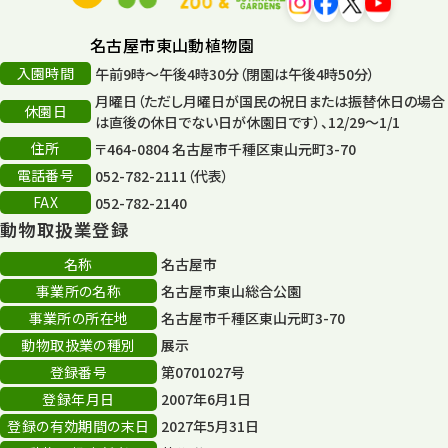
名古屋市東山動植物園
入園時間
午前9時～午後4時30分（閉園は午後4時50分）
月曜日（ただし月曜日が国民の祝日または振替休日の場合
休園日
は直後の休日でない日が休園日です）、12/29～1/1
住所
〒464-0804 名古屋市千種区東山元町3-70
電話番号
052-782-2111（代表）
FAX
052-782-2140
動物取扱業登録
名称
名古屋市
事業所の名称
名古屋市東山総合公園
事業所の所在地
名古屋市千種区東山元町3-70
動物取扱業の種別
展示
登録番号
第0701027号
登録年月日
2007年6月1日
登録の有効期間の末日
2027年5月31日