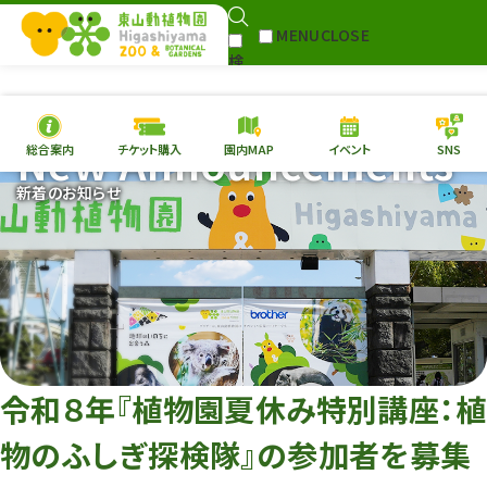
MENU
CLOSE
検
Select Language
▼
索
New Announcements
総合案内
チケット購入
園内MAP
イベント
SNS
本日の
開園情報
チケ
新着のお知らせ
園内MAP
イベント
総合案内
動物園
植物園
東山動植物園
再生プラン
への支援
令和８年『植物園夏休み特別講座：植
環境教育
物のふしぎ探検隊』の参加者を募集
サイトマップ
Follow me