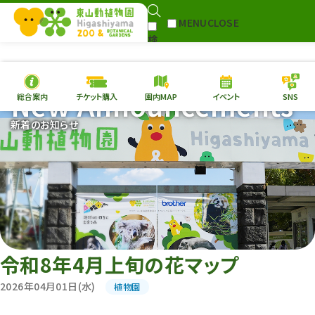
MENU
CLOSE
検
Select Language
▼
索
New Announcements
総合案内
チケット購入
園内MAP
イベント
SNS
本日の
開園情報
チケ
新着のお知らせ
園内MAP
イベント
総合案内
動物園
植物園
東山動植物園
再生プラン
への支援
令和8年4月上旬の花マップ
環境教育
2026年04月01日(水)
植物園
サイトマップ
Follow me