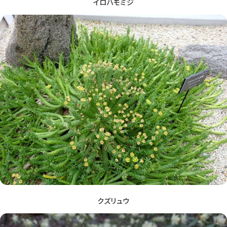
イロハモミジ
クズリュウ