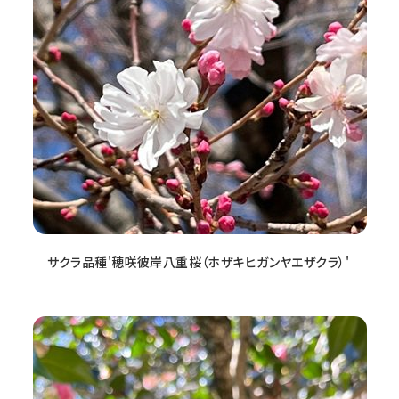
サクラ品種'穂咲彼岸八重桜（ホザキヒガンヤエザクラ）'