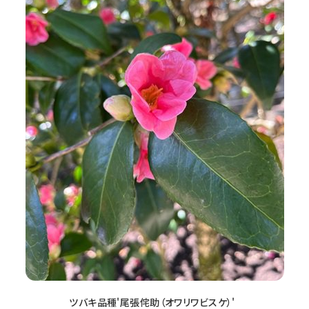
ツバキ品種'尾張侘助（オワリワビスケ）'