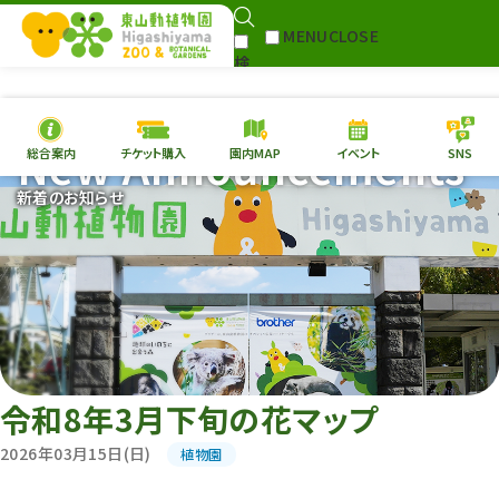
MENU
CLOSE
検
Select Language
▼
索
New Announcements
総合案内
チケット購入
園内MAP
イベント
SNS
本日の
開園情報
チケ
新着のお知らせ
園内MAP
イベント
総合案内
動物園
植物園
東山動植物園
再生プラン
への支援
令和8年3月下旬の花マップ
環境教育
2026年03月15日(日)
植物園
サイトマップ
Follow me