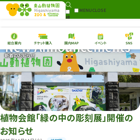
MENU
CLOSE
検
Select Language
▼
索
New Announcements
総合案内
チケット購入
園内MAP
イベント
SNS
本日の
開園情報
チケ
新着のお知らせ
園内MAP
イベント
総合案内
動物園
植物園
東山動植物園
再生プラン
への支援
植物会館「緑の中の彫刻展」開催の
環境教育
お知らせ
サイトマップ
Follow me