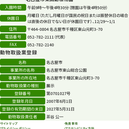
入園時間
午前9時～午後4時30分（閉園は午後4時50分）
月曜日（ただし月曜日が国民の祝日または振替休日の場合
休園日
は直後の休日でない日が休園日です）、12/29～1/1
住所
〒464-0804 名古屋市千種区東山元町3-70
電話番号
052-782-2111（代表）
FAX
052-782-2140
動物取扱業登録
名称
名古屋市
事業所の名称
名古屋市東山総合公園
事業所の所在地
名古屋市千種区東山元町3-70
動物取扱業の種別
展示
登録番号
第0701027号
登録年月日
2007年6月1日
登録の有効期間の末日
2027年5月31日
動物取扱責任者
茶谷 公一
サイトマップ
免責事項
プライバシーポリシー
アクセシビリティ方針