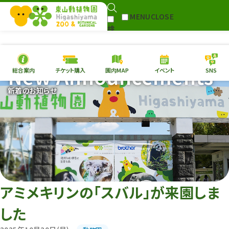
MENU
CLOSE
検
Select Language
▼
索
New Announcements
総合案内
チケット購入
園内MAP
イベント
SNS
本日の
開園情報
チケ
新着のお知らせ
園内MAP
イベント
総合案内
動物園
植物園
東山動植物園
再生プラン
への支援
アミメキリンの「スバル」が来園しま
環境教育
した
サイトマップ
Follow me