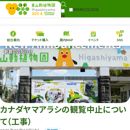
MENU
CLOSE
検
Select Language
▼
索
New Announcements
総合案内
チケット購入
園内MAP
イベント
SNS
本日の
開園情報
チケ
新着のお知らせ
園内MAP
イベント
総合案内
動物園
植物園
東山動植物園
再生プラン
への支援
カナダヤマアラシの観覧中止につい
環境教育
て（工事）
サイトマップ
Follow me