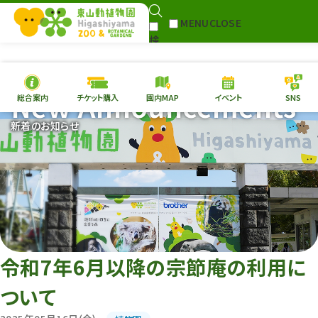
MENU
CLOSE
検
Select Language
▼
索
New Announcements
総合案内
チケット購入
園内MAP
イベント
SNS
本日の
開園情報
チケ
新着のお知らせ
園内MAP
イベント
総合案内
動物園
植物園
東山動植物園
再生プラン
への支援
令和7年6月以降の宗節庵の利用に
環境教育
ついて
サイトマップ
Follow me