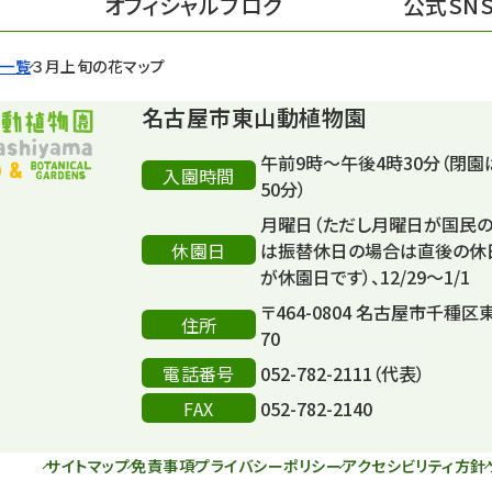
オフィシャルブログ
公式SN
せ一覧
３月上旬の花マップ
名古屋市東山動植物園
午前9時～午後4時30分（閉園
入園時間
50分）
月曜日（ただし月曜日が国民
休園日
は振替休日の場合は直後の休
が休園日です）、12/29～1/1
〒464-0804 名古屋市千種区
住所
70
電話番号
052-782-2111（代表）
FAX
052-782-2140
サイトマップ
免責事項
プライバシーポリシー
アクセシビリティ方針