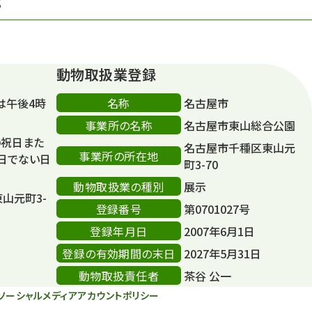
S
動物取扱業登録
名称
は午後4時
名古屋市
事業所の名称
名古屋市東山総合公園
の祝日また
名古屋市千種区東山元
事業所の所在地
日でない日
町3-70
動物取扱業の種別
展示
東山元町3-
登録番号
第0701027号
登録年月日
2007年6月1日
登録の有効期間の末日
2027年5月31日
動物取扱責任者
茶谷 公一
ソーシャルメディアアカウントポリシー