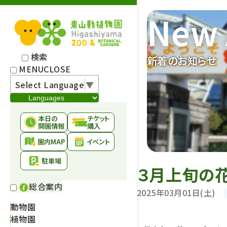
New 
検索
新着のお知らせ
MENU
CLOSE
Select Language
▼
本日の
チケット
開園情報
購入
園内MAP
イベント
駐車場
３月上旬の
総合案内
2025年03月01日(土)
動物園
植物園