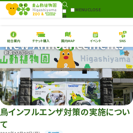
MENU
CLOSE
検
Select Language
▼
索
New Announcements
総合案内
チケット購入
園内MAP
イベント
SNS
本日の
開園情報
チケ
新着のお知らせ
園内MAP
イベント
総合案内
動物園
植物園
東山動植物園
再生プラン
への支援
鳥インフルエンザ対策の実施につい
環境教育
て
サイトマップ
Follow me