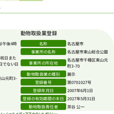
S
動物取扱業登録
名称
は午後4時
名古屋市
事業所の名称
名古屋市東山総合公園
の祝日また
名古屋市千種区東山元
事業所の所在地
日でない日
町3-70
動物取扱業の種別
展示
東山元町3-
登録番号
第0701027号
登録年月日
2007年6月1日
登録の有効期間の末日
2027年5月31日
動物取扱責任者
茶谷 公一
ソーシャルメディアアカウントポリシー