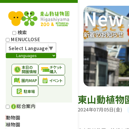
New 
検索
新着のお知らせ
MENU
CLOSE
Select Language
▼
本日の
チケット
開園情報
購入
園内MAP
イベント
駐車場
東山動植物園
総合案内
2024年07月05日(金)
動物園
植物園