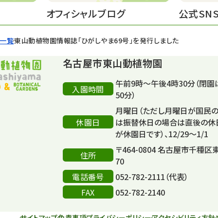
オフィシャルブログ
公式SN
せ一覧
東山動植物園情報誌「ひがしやま69号」を発行しました
名古屋市東山動植物園
午前9時～午後4時30分（閉園
入園時間
50分）
月曜日（ただし月曜日が国民
休園日
は振替休日の場合は直後の休
が休園日です）、12/29～1/1
〒464-0804 名古屋市千種区
住所
70
電話番号
052-782-2111（代表）
FAX
052-782-2140
サイトマップ
免責事項
プライバシーポリシー
アクセシビリティ方針