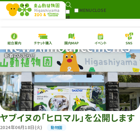
MENU
CLOSE
検
Select Language
▼
索
New Announcements
総合案内
チケット購入
園内MAP
イベント
SNS
本日の
開園情報
チケ
新着のお知らせ
園内MAP
イベント
総合案内
動物園
植物園
東山動植物園
再生プラン
への支援
ヤブイヌの「ヒロマル」を公開します
環境教育
2024年06月18日(火)
動物園
サイトマップ
Follow me