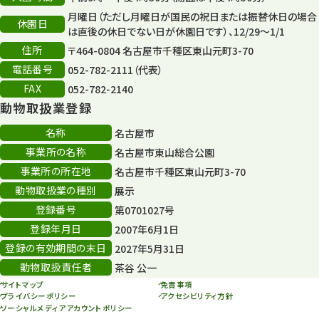
月曜日（ただし月曜日が国民の祝日または振替休日の場合
休園日
は直後の休日でない日が休園日です）、12/29～1/1
住所
〒464-0804 名古屋市千種区東山元町3-70
電話番号
052-782-2111（代表）
FAX
052-782-2140
動物取扱業登録
名称
名古屋市
事業所の名称
名古屋市東山総合公園
事業所の所在地
名古屋市千種区東山元町3-70
動物取扱業の種別
展示
登録番号
第0701027号
登録年月日
2007年6月1日
登録の有効期間の末日
2027年5月31日
動物取扱責任者
茶谷 公一
サイトマップ
免責事項
プライバシーポリシー
アクセシビリティ方針
ソーシャルメディアアカウントポリシー