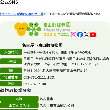
公式SNS
トップページ
新着のお知らせ一覧
バードホールなどの観覧制限の解除について
名古屋市東山動植物園
入園時間
午前9時～午後4時30分（閉園は午後4時50分）
月曜日（ただし月曜日が国民の祝日または振替休日の場合
休園日
は直後の休日でない日が休園日です）、12/29～1/1
住所
〒464-0804 名古屋市千種区東山元町3-70
電話番号
052-782-2111（代表）
FAX
052-782-2140
動物取扱業登録
名称
名古屋市
事業所の名称
名古屋市東山総合公園