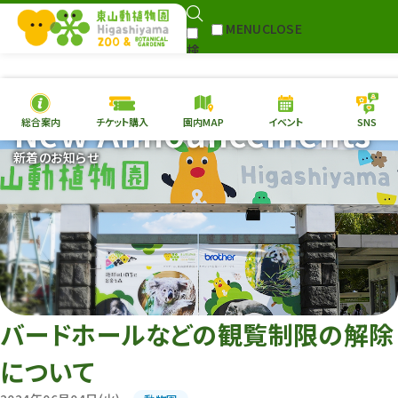
MENU
CLOSE
検
Select Language
▼
索
New Announcements
総合案内
チケット購入
園内MAP
イベント
SNS
本日の
開園情報
チケ
新着のお知らせ
園内MAP
イベント
総合案内
動物園
植物園
東山動植物園
再生プラン
への支援
バードホールなどの観覧制限の解除
環境教育
について
サイトマップ
Follow me