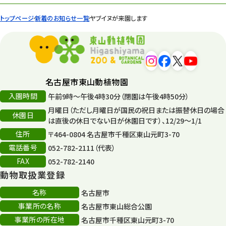
トップページ
新着のお知らせ一覧
ヤブイヌが来園します
名古屋市東山動植物園
入園時間
午前9時～午後4時30分（閉園は午後4時50分）
月曜日（ただし月曜日が国民の祝日または振替休日の場合
休園日
は直後の休日でない日が休園日です）、12/29～1/1
住所
〒464-0804 名古屋市千種区東山元町3-70
電話番号
052-782-2111（代表）
FAX
052-782-2140
動物取扱業登録
名称
名古屋市
事業所の名称
名古屋市東山総合公園
事業所の所在地
名古屋市千種区東山元町3-70