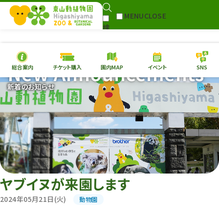
MENU
CLOSE
検
Select Language
▼
索
New Announcements
総合案内
チケット購入
園内MAP
イベント
SNS
本日の
開園情報
チケ
新着のお知らせ
園内MAP
イベント
総合案内
動物園
植物園
東山動植物園
再生プラン
への支援
ヤブイヌが来園します
環境教育
2024年05月21日(火)
動物園
サイトマップ
Follow me