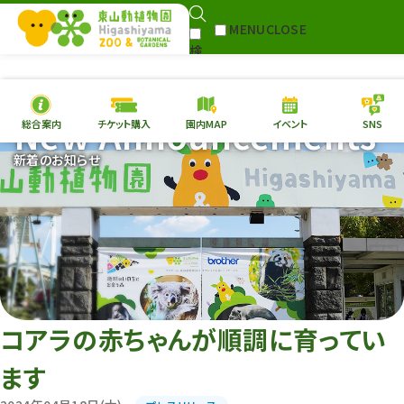
MENU
CLOSE
検
Select Language
▼
索
New Announcements
総合案内
チケット購入
園内MAP
イベント
SNS
本日の
開園情報
チケ
新着のお知らせ
園内MAP
イベント
総合案内
動物園
植物園
東山動植物園
再生プラン
への支援
コアラの赤ちゃんが順調に育ってい
環境教育
ます
サイトマップ
Follow me