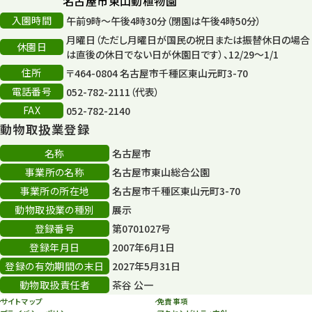
名古屋市東山動植物園
入園時間
午前9時～午後4時30分（閉園は午後4時50分）
月曜日（ただし月曜日が国民の祝日または振替休日の場合
休園日
は直後の休日でない日が休園日です）、12/29～1/1
住所
〒464-0804 名古屋市千種区東山元町3-70
電話番号
052-782-2111（代表）
FAX
052-782-2140
動物取扱業登録
名称
名古屋市
事業所の名称
名古屋市東山総合公園
事業所の所在地
名古屋市千種区東山元町3-70
動物取扱業の種別
展示
登録番号
第0701027号
登録年月日
2007年6月1日
登録の有効期間の末日
2027年5月31日
動物取扱責任者
茶谷 公一
サイトマップ
免責事項