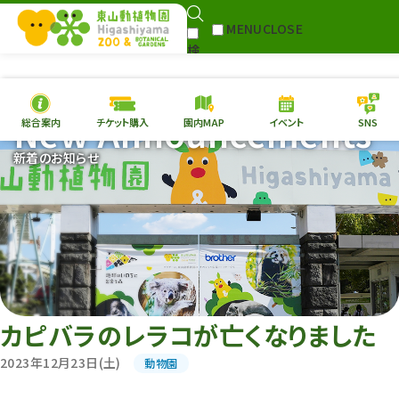
MENU
CLOSE
検
Select Language
▼
索
New Announcements
総合案内
チケット購入
園内MAP
イベント
SNS
本日の
開園情報
チケ
新着のお知らせ
園内MAP
イベント
総合案内
動物園
植物園
東山動植物園
再生プラン
への支援
カピバラのレラコが亡くなりました
環境教育
2023年12月23日(土)
動物園
サイトマップ
Follow me