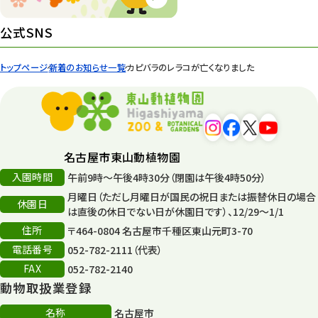
公式SNS
トップページ
新着のお知らせ一覧
カピバラのレラコが亡くなりました
名古屋市東山動植物園
入園時間
午前9時～午後4時30分（閉園は午後4時50分）
月曜日（ただし月曜日が国民の祝日または振替休日の場合
休園日
は直後の休日でない日が休園日です）、12/29～1/1
住所
〒464-0804 名古屋市千種区東山元町3-70
電話番号
052-782-2111（代表）
FAX
052-782-2140
動物取扱業登録
名称
名古屋市