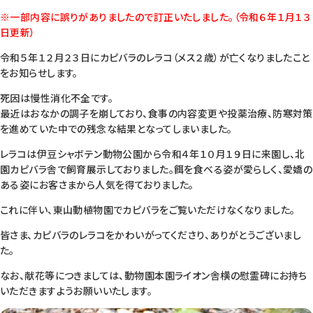
※一部内容に誤りがありましたので訂正いたしました。（令和６年１月１３
日更新）
令和５年１２月２３日にカピバラのレラコ（メス２歳）が亡くなりましたこと
をお知らせします。
死因は慢性消化不全です。
最近はおなかの調子を崩しており、食事の内容変更や投薬治療、防寒対策
を進めていた中での残念な結果となってしまいました。
レラコは伊豆シャボテン動物公園から令和４年１０月１９日に来園し、北
園カピバラ舎で飼育展示しておりました。餌を食べる姿が愛らしく、愛嬌の
ある姿にお客さまから人気を得ておりました。
これに伴い、東山動植物園でカピバラをご覧いただけなくなりました。
皆さま、カピバラのレラコをかわいがってくださり、ありがとうございまし
た。
なお、献花等につきましては、動物園本園ライオン舎横の慰霊碑にお持ち
いただきますようお願いいたします。