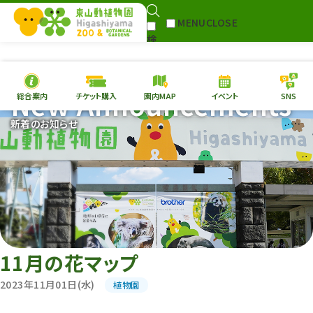
MENU
CLOSE
検
Select Language
▼
索
New Announcements
総合案内
チケット購入
園内MAP
イベント
SNS
本日の
開園情報
チケ
新着のお知らせ
園内MAP
イベント
総合案内
動物園
植物園
東山動植物園
再生プラン
への支援
11月の花マップ
環境教育
2023年11月01日(水)
植物園
サイトマップ
Follow me