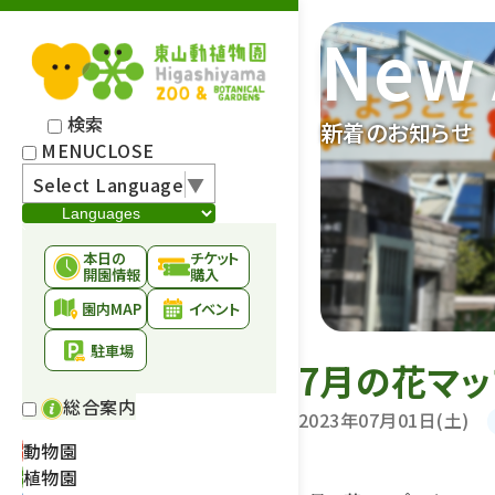
New 
検索
新着のお知らせ
MENU
CLOSE
Select Language
▼
本日の
チケット
開園情報
購入
園内MAP
イベント
駐車場
7月の花マッ
総合案内
2023年07月01日(土)
動物園
植物園