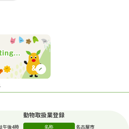
S
動物取扱業登録
名称
は午後4時
名古屋市