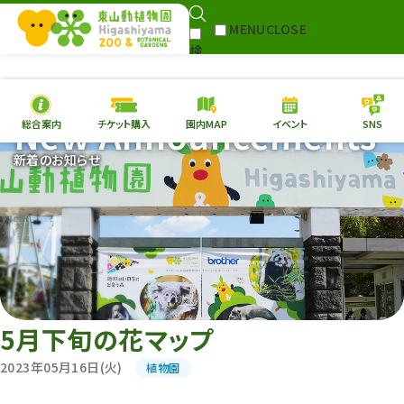
MENU
CLOSE
検
Select Language
▼
索
New Announcements
総合案内
チケット購入
園内MAP
イベント
SNS
本日の
開園情報
チケ
新着のお知らせ
園内MAP
イベント
総合案内
動物園
植物園
東山動植物園
再生プラン
への支援
5月下旬の花マップ
環境教育
2023年05月16日(火)
植物園
サイトマップ
Follow me