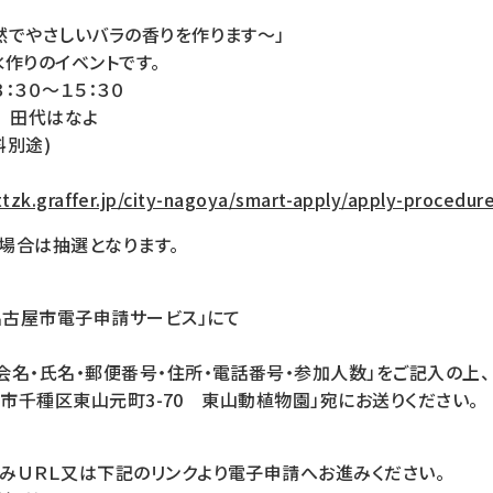
然でやさしいバラの香りを作ります～」
作りのイベントです。
：３０～１５：３０
ン 田代はなよ
料別途)
ttzk.graffer.jp/city-nagoya/smart-apply/apply-procedur
場合は抽選となります。
名古屋市電子申請サービス」にて
名・氏名・郵便番号・住所・電話番号・参加人数」をご記入の上、
古屋市千種区東山元町3-70 東山動植物園」宛にお送りください。
みＵＲＬ又は下記のリンクより電子申請へお進みください。