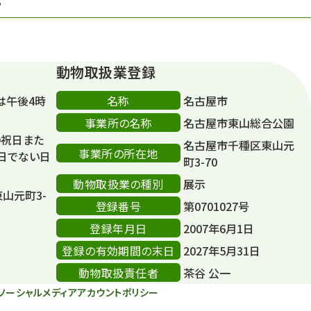
S
動物取扱業登録
名称
は午後4時
名古屋市
事業所の名称
名古屋市東山総合公園
の祝日また
名古屋市千種区東山元
事業所の所在地
日でない日
町3-70
動物取扱業の種別
展示
東山元町3-
登録番号
第0701027号
登録年月日
2007年6月1日
登録の有効期間の末日
2027年5月31日
動物取扱責任者
茶谷 公一
ソーシャルメディアアカウントポリシー