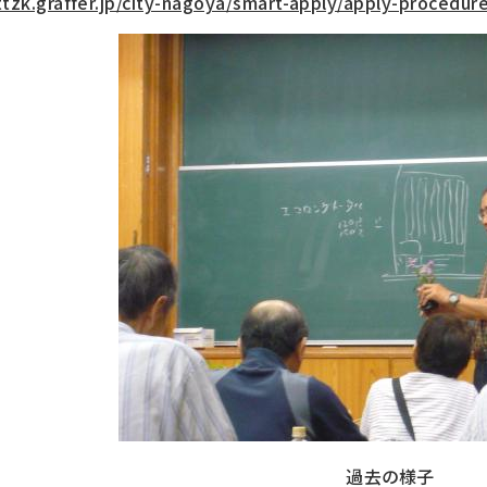
ttzk.graffer.jp/city-nagoya/smart-apply/apply-procedur
過去の様子