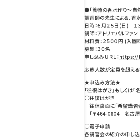
●「薔薇の香水作り～自
調香師の先生による、香水
日時：６月２５日(日) １３
講師：アトリエパルファ
材料費：２５００円 (入園
募集：３０名
申し込みＵＲＬ：
https://
応募人数が定員を超える
★申込み方法★
「往復はがき」もしくは「
○往復はがき
往信裏面に「希望講習会
「〒464-0804 名
○電子申請
各講習会の紹介の申し込