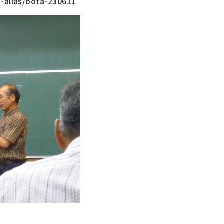
e-alias/bota-230611