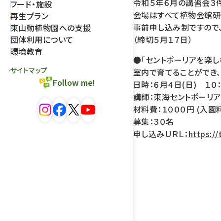
令和５年６月の講習会３
フード・施設
会場はすべて植物会館研
再生プラン
事前申し込み制ですので
東山動植物園への支援
団体利用について
（締切５月１７日）
環境教育
●「セントポーリアを楽し
サイトマップ
室内で育てることができ
Follow me!
日時：６月４日(日) １０：
講師：東海セントポーリ
材料費：１０００円 (入園
募集：３０名
申し込みＵＲＬ：
https://