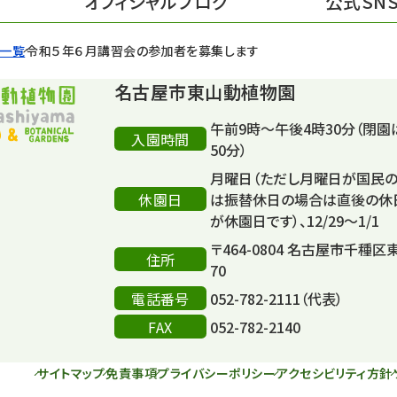
オフィシャルブログ
公式SN
せ一覧
令和５年６月講習会の参加者を募集します
名古屋市東山動植物園
午前9時～午後4時30分（閉園
入園時間
50分）
月曜日（ただし月曜日が国民
休園日
は振替休日の場合は直後の休
が休園日です）、12/29～1/1
〒464-0804 名古屋市千種区
住所
70
電話番号
052-782-2111（代表）
FAX
052-782-2140
サイトマップ
免責事項
プライバシーポリシー
アクセシビリティ方針