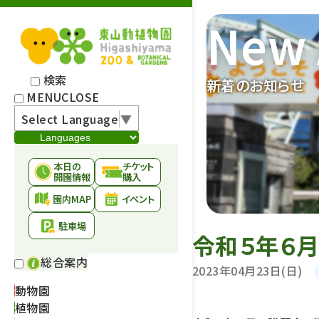
New 
検索
新着のお知らせ
MENU
CLOSE
Select Language
▼
本日の
チケット
開園情報
購入
園内MAP
イベント
駐車場
令和５年６
総合案内
2023年04月23日(日)
動物園
植物園