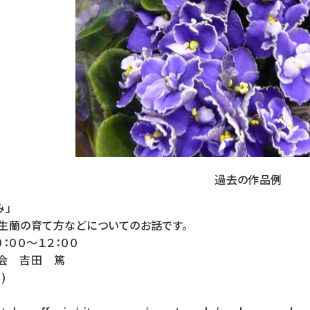
過去の作品例
み」
生蘭の育て方などについてのお話です。
：００～１２：００
会 吉田 篤
)