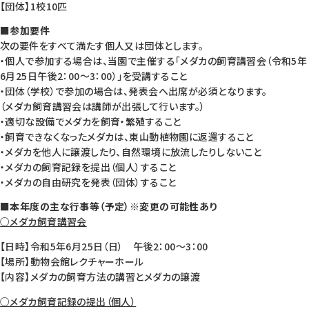
【団体】1校10匹
■参加要件
次の要件をすべて満たす個人又は団体とします。
・個人で参加する場合は、当園で主催する「メダカの飼育講習会（令和5年
6月25日午後2：00～3：00）」を受講すること
・団体（学校）で参加の場合は、発表会へ出席が必須となります。
（メダカ飼育講習会は講師が出張して行います。）
・適切な設備でメダカを飼育・繁殖すること
・飼育できなくなったメダカは、東山動植物園に返還すること
・メダカを他人に譲渡したり、自然環境に放流したりしないこと
・メダカの飼育記録を提出（個人）すること
・メダカの自由研究を発表（団体）すること
■本年度の主な行事等（予定）※変更の可能性あり
○メダカ飼育講習会
【日時】令和5年6月25日（日） 午後2：00～3：00
【場所】動物会館レクチャーホール
【内容】メダカの飼育方法の講習とメダカの譲渡
○メダカ飼育記録の提出（個人）