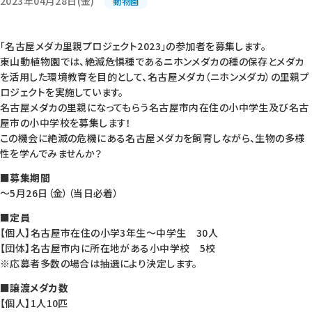
2023年04月28日(金)
動物園
「名古屋メダカ里親プロジェクト2023」の参加者を募集します。
東山動植物園では、絶滅危惧種であるニホンメダカの種の保存とメダカ
を活用した環境教育を目的として、名古屋メダカ（ニホンメダカ）の里親プ
ロジェクトを実施しています。
名古屋メダカの里親になってもらう名古屋市内在住の小中学生及び名古
屋市の小中学校を募集します！
この機会に絶滅の危機にある名古屋メダカを飼育しながら、生物の多様
性を学んでみませんか？
■募集期間
～5月26日（金）（当日必着）
■定員
【個人】名古屋市在住の小学3年生～中学生 30人
【団体】名古屋市内に所在地がある小中学校 5校
※応募者多数の場合は抽選により決定します。
■譲渡メダカ数
【個人】1人10匹