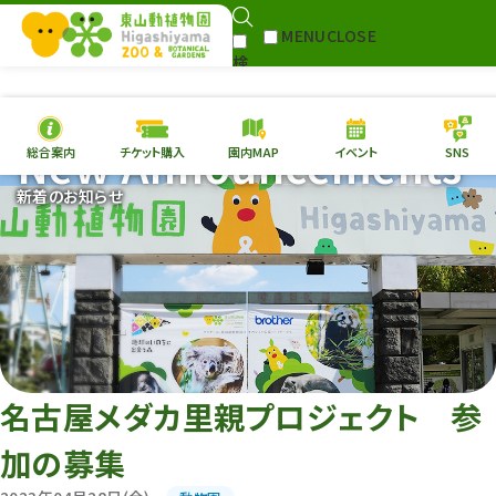
MENU
CLOSE
検
Select Language
▼
索
New Announcements
総合案内
チケット購入
園内MAP
イベント
SNS
本日の
開園情報
チケ
新着のお知らせ
園内MAP
イベント
総合案内
動物園
植物園
東山動植物園
再生プラン
への支援
名古屋メダカ里親プロジェクト 参
環境教育
加の募集
サイトマップ
Follow me