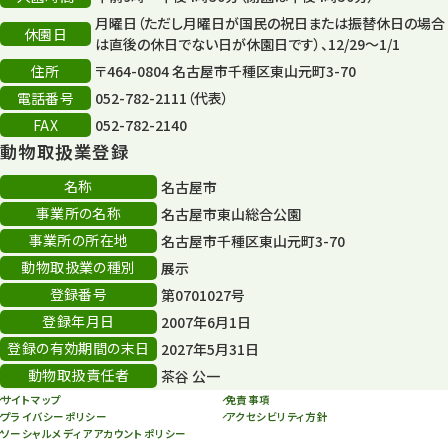
月曜日（ただし月曜日が国民の祝日または振替休日の場合
休園日
は直後の休日でない日が休園日です）、12/29～1/1
住所
〒464-0804 名古屋市千種区東山元町3-70
電話番号
052-782-2111（代表）
FAX
052-782-2140
動物取扱業登録
名称
名古屋市
事業所の名称
名古屋市東山総合公園
事業所の所在地
名古屋市千種区東山元町3-70
動物取扱業の種別
展示
登録番号
第0701027号
登録年月日
2007年6月1日
登録の有効期間の末日
2027年5月31日
動物取扱責任者
茶谷 公一
サイトマップ
免責事項
プライバシーポリシー
アクセシビリティ方針
ソーシャルメディアアカウントポリシー