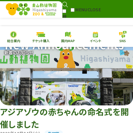
MENU
CLOSE
検
Select Language
▼
索
New Announcements
総合案内
チケット購入
園内MAP
イベント
SNS
本日の
開園情報
チケ
新着のお知らせ
園内MAP
イベント
総合案内
動物園
植物園
東山動植物園
再生プラン
への支援
アジアゾウの赤ちゃんの命名式を開
環境教育
催しました
サイトマップ
Follow me