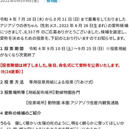
2022年09月09日(金)
動物園
令和 4 年 7 月 28 日（木）から 8 月 21 日（日）まで募集をしておりました
アジアゾウの赤ちゃん （性別メス、2022 年 6 月 26 日生まれ）の愛称候補
につきまして、8,337 件 のご応募ありがとうございました。候補を選定し、
愛称を決めるための投票を、下記のとおり行いますのでお知らせします。
１ 投 票 期 間
令和 4 年 9 月 10 日（土）～9 月 25 日（日） ※投票用紙
がなくなり次第終了
【投票期間は終了しました。後日、命名式にて愛称を公表いたします。
（9/26更新）】
２ 投 票 方 法
専用投票用紙による投票（穴あけ式）
３ 投票場所等
【用紙配布場所】動植物園各門
【投票場所】 動物園 本園 アジアゾウ舎屋内観覧通路
４ 愛称の候補のご紹介
うらら
優しく暖かい太陽の光のように、明るく朗らかに育ってほしいか