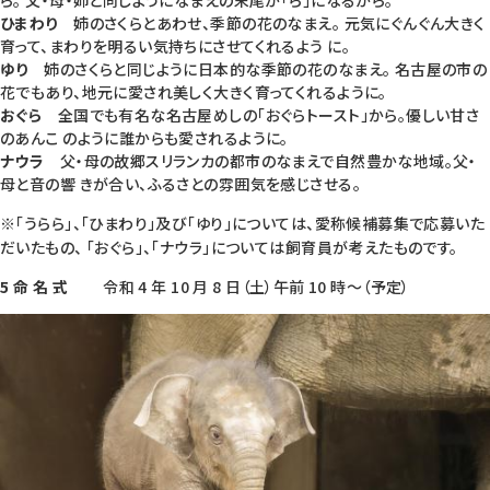
ら。 父・母・姉と同じようになまえの末尾が「ら」になるから。
ひまわり
姉のさくらとあわせ、季節の花のなまえ。 元気にぐんぐん大きく
育って、まわりを明るい気持ちにさせてくれるよう に。
ゆり
姉のさくらと同じように日本的な季節の花のなまえ。 名古屋の市の
花でもあり、地元に愛され美しく大きく育ってくれるように。
おぐら
全国でも有名な名古屋めしの「おぐらトースト」から。優しい甘さ
のあんこ のように誰からも愛されるように。
ナウラ
父・母の故郷スリランカの都市のなまえで自然豊かな地域。父・
母と音の響 きが合い、ふるさとの雰囲気を感じさせる。
※「うらら」、「ひまわり」及び「ゆり」については、愛称候補募集で応募いた
だいたもの、 「おぐら」、「ナウラ」については飼育員が考えたものです。
5 命 名 式
令和 4 年 10 月 8 日（土）午前 10 時～（予定）