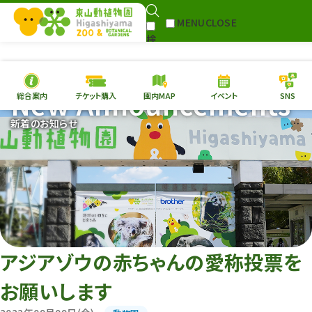
MENU
CLOSE
検
Select Language
▼
索
New Announcements
総合案内
チケット購入
園内MAP
イベント
SNS
本日の
開園情報
チケ
新着のお知らせ
園内MAP
イベント
総合案内
動物園
植物園
東山動植物園
再生プラン
への支援
アジアゾウの赤ちゃんの愛称投票を
環境教育
お願いします
サイトマップ
Follow me