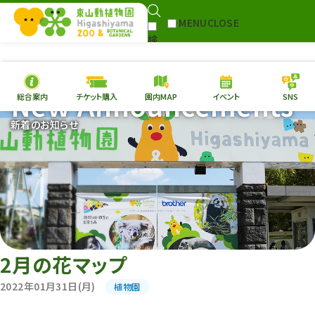
MENU
CLOSE
検
索
New Announcements
総合案内
チケット購入
園内MAP
イベント
SNS
本日の
開園情報
チケッ
新着のお知らせ
園内MAP
イベント
総合案内
動物園
植物園
フ
東山動植物園
団
再生プラン
への支援
い
環境教育
2月の花マップ
サイトマップ
2022年01月31日(月)
植物園
Follow me!