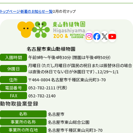
トップページ
新着のお知らせ一覧
2月の花マップ
名古屋市東山動植物園
入園時間
午前9時～午後4時30分（閉園は午後4時50分）
月曜日（ただし月曜日が国民の祝日または振替休日の場合
休園日
は直後の休日でない日が休園日です）、12/29～1/1
住所
〒464-0804 名古屋市千種区東山元町3-70
電話番号
052-782-2111（代表）
FAX
052-782-2140
動物取扱業登録
名称
名古屋市
事業所の名称
名古屋市東山総合公園
事業所の所在地
名古屋市千種区東山元町3-70