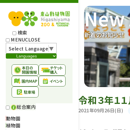
New 
検索
新着のお知らせ
MENU
CLOSE
Select Language
▼
本日の
チケット
開園情報
購入
園内MAP
イベント
駐車場
令和３年１
総合案内
2021年09月26日(日)
動物園
植物園