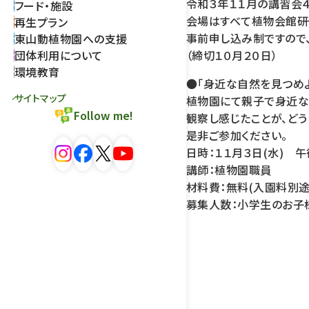
令和３年１１月の講習会
フード・施設
会場はすべて植物会館研
再生プラン
事前申し込み制ですので
東山動植物園への支援
団体利用について
（締切１０月２０日）
環境教育
●「身近な自然を見つめよ
サイトマップ
植物園にて親子で身近な
Follow me!
観察し感じたことが、どう
是非ご参加ください。
日時：１１月３日(水) 午
講師：植物園職員
材料費：無料(入園料別途
募集人数：小学生のお子