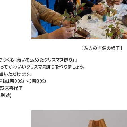
【過去の開催の様子】
でつくる「願いを込めたクリスマス飾り」」
ってかわいいクリスマス飾りを作りましょう。
加いただけます。
午後1時30分～3時30分
 萩原喜代子
料別途)