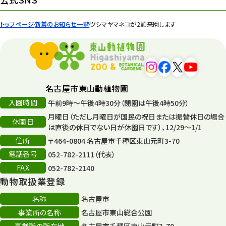
トップページ
新着のお知らせ一覧
ツシマヤマネコが2頭来園します
名古屋市東山動植物園
入園時間
午前9時～午後4時30分（閉園は午後4時50分）
月曜日（ただし月曜日が国民の祝日または振替休日の場合
休園日
は直後の休日でない日が休園日です）、12/29～1/1
住所
〒464-0804 名古屋市千種区東山元町3-70
電話番号
052-782-2111（代表）
FAX
052-782-2140
動物取扱業登録
名称
名古屋市
事業所の名称
名古屋市東山総合公園
事業所の所在地