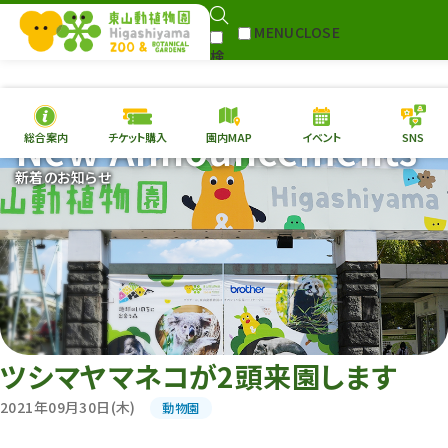
MENU
CLOSE
検
Select Language
▼
索
New Announcements
総合案内
チケット購入
園内MAP
イベント
SNS
本日の
開園情報
チケ
新着のお知らせ
園内MAP
イベント
総合案内
動物園
植物園
東山動植物園
再生プラン
への支援
ツシマヤマネコが2頭来園します
環境教育
2021年09月30日(木)
動物園
サイトマップ
Follow me