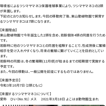
環境省によるツシマヤマネコ保護増殖事業により、ツシマヤマネコの2頭
が来園します。
下記のとおりお知らせします。今回の移動完了後、東山動植物園で飼育す
るツシマヤマネコは7頭になります。
【来園理由】
東山動植物園で今年誕生した2頭を含め、若齢個体4頭の同居を行うため
です。
若齢時に他のツシマヤマネコとの同居を経験することで、性成熟後に繁殖
相手を受け入れやすくなり、将来の繁殖に繋げていくことを目的としてい
ます。
若齢時の同居は、冬の繁殖期(12月頃)が始まるまでの短期間で実施する
予定です。
また、今回の移動は、一般公開を前提にするものではありません。
【来園予定日】
令和3年10月7日（2頭ともに）
【来園するツシマヤマネコについて】
愛称 ひい（No.91） メス 2021年3月18日 よこはま動物園生まれ