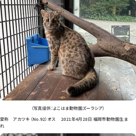
（写真提供：よこはま動物園ズーラシア）
愛称 アカツキ （No.92）オス 2021年4月28日 福岡市動物園生ま
れ