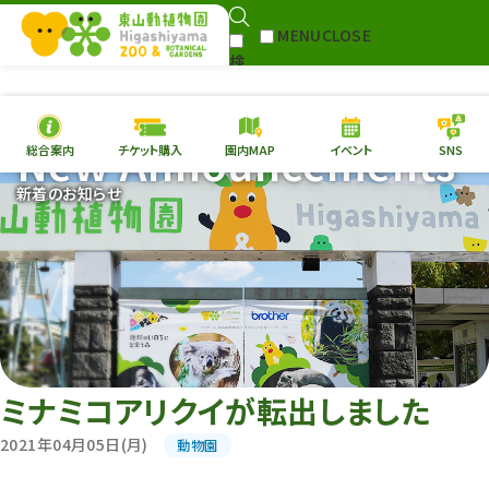
MENU
CLOSE
検
Select Language
▼
索
New Announcements
総合案内
チケット購入
園内MAP
イベント
SNS
本日の
開園情報
チケ
新着のお知らせ
園内MAP
イベント
総合案内
動物園
植物園
東山動植物園
再生プラン
への支援
ミナミコアリクイが転出しました
環境教育
2021年04月05日(月)
動物園
サイトマップ
Follow me