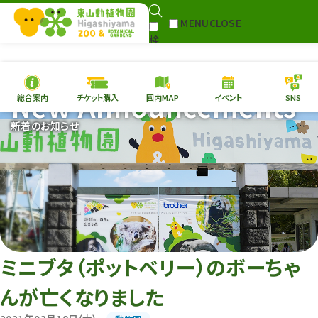
MENU
CLOSE
検
Select Language
▼
索
New Announcements
総合案内
チケット購入
園内MAP
イベント
SNS
本日の
開園情報
チケ
新着のお知らせ
園内MAP
イベント
総合案内
動物園
植物園
東山動植物園
再生プラン
への支援
ミニブタ（ポットベリー）のボーちゃ
環境教育
んが亡くなりました
サイトマップ
Follow me