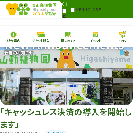
MENU
CLOSE
検
Select Language
▼
索
New Announcements
総合案内
チケット購入
園内MAP
イベント
SNS
本日の
開園情報
チケ
新着のお知らせ
園内MAP
イベント
総合案内
動物園
植物園
東山動植物園
再生プラン
への支援
「キャッシュレス決済の導入を開始し
環境教育
ます」
サイトマップ
Follow me