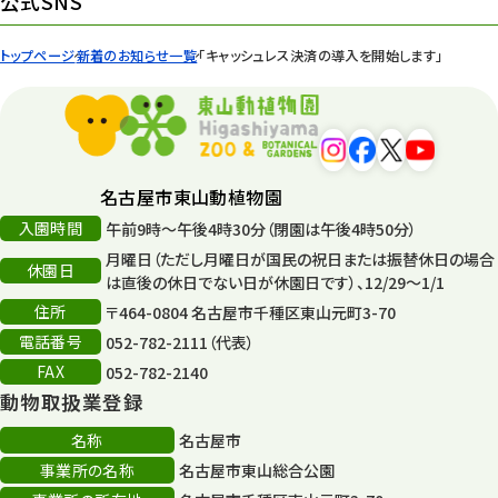
公式SNS
トップページ
新着のお知らせ一覧
「キャッシュレス決済の導入を開始します」
名古屋市東山動植物園
入園時間
午前9時～午後4時30分（閉園は午後4時50分）
月曜日（ただし月曜日が国民の祝日または振替休日の場合
休園日
は直後の休日でない日が休園日です）、12/29～1/1
住所
〒464-0804 名古屋市千種区東山元町3-70
電話番号
052-782-2111（代表）
FAX
052-782-2140
動物取扱業登録
名称
名古屋市
事業所の名称
名古屋市東山総合公園