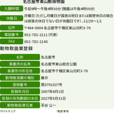
名古屋市東山動植物園
入園時間
午前9時～午後4時30分（閉園は午後4時50分）
月曜日（ただし月曜日が国民の祝日または振替休日の場合
休園日
は直後の休日でない日が休園日です）、12/29～1/1
住所
〒464-0804 名古屋市千種区東山元町3-70
電話番号
052-782-2111（代表）
FAX
052-782-2140
動物取扱業登録
名称
名古屋市
事業所の名称
名古屋市東山総合公園
事業所の所在地
名古屋市千種区東山元町3-70
動物取扱業の種別
展示
登録番号
第0701027号
登録年月日
2007年6月1日
登録の有効期間の末日
2027年5月31日
動物取扱責任者
茶谷 公一
サイトマップ
免責事項