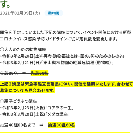
す。
2021年02月09日(火)
動物園
開催を予定していました下記の講座について、イベント開催における新型
コロナウイルス感染予防ガイドラインに従い定員数を変更します。
○大人のための動物講座
・令和3年2月20日(土)「再考 動物福祉とは：誰の、何のためのもの？」
・令和3年2月21日(日)「東山動植物園の絶滅危惧種（動物編）」
先着80名 ⇒
先着60名
上記２講座は緊急事態宣言延長に伴い、開催を延期いたします。合わせて
募集についても見合わせます。
○親子どうぶつ講座
・令和3年2月23日(火祝)「コアラの一生」
・令和3年3月20日(土祝)「メダカ講座」
抽選40組80名まで ⇒
抽選30組60名