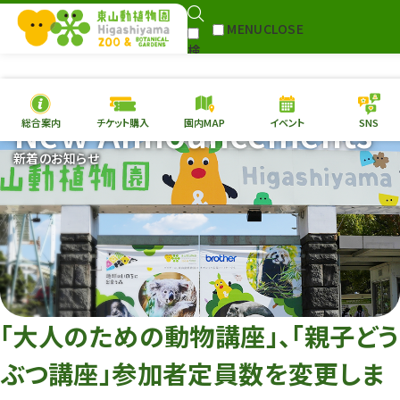
MENU
CLOSE
検
Select Language
▼
索
New Announcements
総合案内
チケット購入
園内MAP
イベント
SNS
本日の
開園情報
チケ
新着のお知らせ
園内MAP
イベント
総合案内
動物園
植物園
東山動植物園
再生プラン
への支援
「大人のための動物講座」、「親子どう
環境教育
ぶつ講座」参加者定員数を変更しま
サイトマップ
Follow me