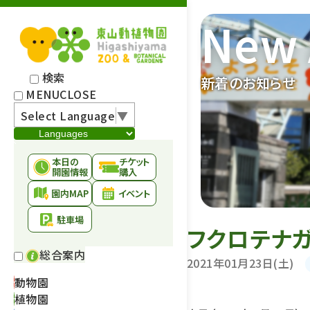
New 
検索
新着のお知らせ
MENU
CLOSE
Select Language
▼
本日の
チケット
開園情報
購入
園内MAP
イベント
駐車場
フクロテナ
総合案内
2021年01月23日(土)
動物園
植物園