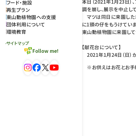
本日（2021年1月23日
フード・施設
調を崩し、展示を中止し
再生プラン
マツは同日に来園したオ
東山動植物園への支援
団体利用について
に1頭の仔をもうけていま
環境教育
東山動植物園に来園してか
サイトマップ
【献花台について】
Follow me!
2021年1月24日（日
※お供えはお花とお手