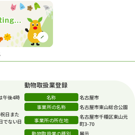
S
動物取扱業登録
名称
は午後4時
名古屋市
事業所の名称
名古屋市東山総合公園
の祝日また
名古屋市千種区東山元
事業所の所在地
日でない日
町3-70
動物取扱業の種別
展示