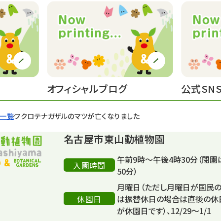
オフィシャルブログ
公式SN
せ一覧
フクロテナガザルのマツが亡くなりました
名古屋市東山動植物園
午前9時～午後4時30分（閉園
入園時間
50分）
月曜日（ただし月曜日が国民
休園日
は振替休日の場合は直後の休
が休園日です）、12/29～1/1