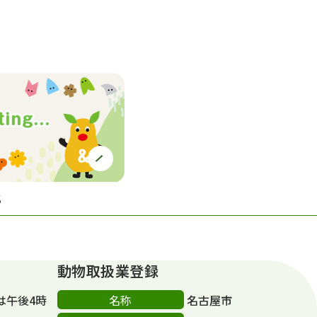
S
動物取扱業登録
名称
は午後4時
名古屋市