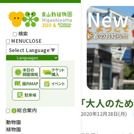
New 
検索
新着のお知らせ
MENU
CLOSE
Select Language
▼
本日の
チケット
開園情報
購入
園内MAP
イベント
駐車場
「大人のた
総合案内
2020年12月28日(月)
動物園
植物園