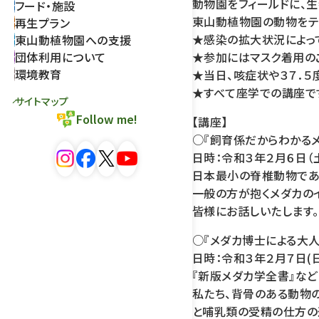
動物園をフィールドに、
フード・施設
東山動植物園の動物をテ
再生プラン
★感染の拡大状況によっ
東山動植物園への支援
団体利用について
★参加にはマスク着用の
環境教育
★当日、咳症状や３７．
★すべて座学での講座で
サイトマップ
Follow me!
【講座】
○『飼育係だからわかる
日時：令和３年２月６日（
日本最小の脊椎動物であ
一般の方が抱くメダカの
皆様にお話しいたします。
○『メダカ博士による大
日時：令和３年２月７日(
『新版メダカ学全書』など
私たち、背骨のある動物
と哺乳類の受精の仕方の