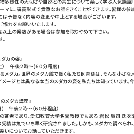
生物多様性の大切さや自然との共生について楽しく学ぶ人気講座「
ーマに、講義形式で貴重なお話をきくことができます。皆様の参加
ては予告なく内容の変更や中止とする場合がございます。
ご協力をお願いいたします。
５度以上の発熱がある場合は参加を取りやめて下さい。
す。
メダカの姿』
土） 午後２時～(６０分程度)
るメダカ。世界のメダカ館で働く私たち飼育係は、そんな小さなメ
イメージとは異なる本当のメダカの姿を私たちは知っています。
人のメダカ講座』
日) 午後２時～（６０分程度）
の著者であり、愛知教育大学名誉教授でもある 岩松 鷹司 氏を
の受精は魚でいち早く研究されました。しかも、メダカで調べられ
違いについてお話していただきます。