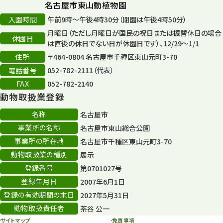
名古屋市東山動植物園
入園時間
午前9時～午後4時30分（閉園は午後4時50分）
月曜日（ただし月曜日が国民の祝日または振替休日の場合
休園日
は直後の休日でない日が休園日です）、12/29～1/1
住所
〒464-0804 名古屋市千種区東山元町3-70
電話番号
052-782-2111（代表）
FAX
052-782-2140
動物取扱業登録
名称
名古屋市
事業所の名称
名古屋市東山総合公園
事業所の所在地
名古屋市千種区東山元町3-70
動物取扱業の種別
展示
登録番号
第0701027号
登録年月日
2007年6月1日
登録の有効期間の末日
2027年5月31日
動物取扱責任者
茶谷 公一
サイトマップ
免責事項