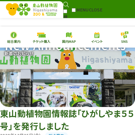
MENU
CLOSE
検
Select Language
▼
索
New Announcements
総合案内
チケット購入
園内MAP
イベント
SNS
本日の
開園情報
チケ
新着のお知らせ
園内MAP
イベント
総合案内
動物園
植物園
東山動植物園
再生プラン
への支援
東山動植物園情報誌「ひがしやま５５
環境教育
号」を発行しました
サイトマップ
Follow me