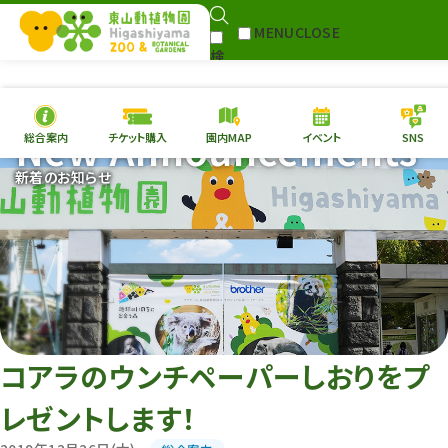
MENU
CLOSE
検
Select Language
▼
索
New Announcements
総合案内
チケット購入
園内MAP
イベント
SNS
本日の
開園情報
チケ
新着のお知らせ
園内MAP
イベント
総合案内
動物園
植物園
東山動植物園
再生プラン
への支援
コアラのウンチペーパーしおりをプ
環境教育
レゼントします！
サイトマップ
Follow me