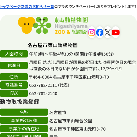
トップページ
新着のお知らせ一覧
コアラのウンチペーパーしおりをプレゼントします！
名古屋市東山動植物園
入園時間
午前9時～午後4時30分（閉園は午後4時50分）
月曜日（ただし月曜日が国民の祝日または振替休日の場合
休園日
は直後の休日でない日が休園日です）、12/29～1/1
住所
〒464-0804 名古屋市千種区東山元町3-70
電話番号
052-782-2111（代表）
FAX
052-782-2140
動物取扱業登録
名称
名古屋市
事業所の名称
名古屋市東山総合公園
事業所の所在地
名古屋市千種区東山元町3-70
動物取扱業の種別
展示