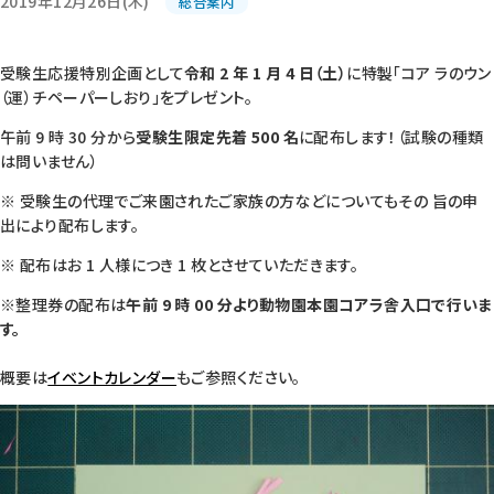
2019年12月26日(木)
総合案内
受験生応援特別企画として
令和 2 年 1 月 4 日（土）
に特製「コア ラのウン
（運）チペーパーしおり」をプレゼント。
午前 9 時 30 分から
受験生限定先着 500 名
に配布します！（試験の種類
は問いません）
※ 受験生の代理でご来園されたご家族の方などについてもその 旨の申
出により配布します。
※ 配布はお 1 人様につき 1 枚とさせていただきます。
※整理券の配布は
午前 9 時 00 分より動物園本園コアラ舎入口で行いま
す。
概要は
イベントカレンダー
もご参照ください。