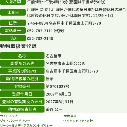
入園時間
午前9時～午後4時30分（閉園は午後4時50分）
月曜日（ただし月曜日が国民の祝日または振替休日の場合
休園日
は直後の休日でない日が休園日です）、12/29～1/1
住所
〒464-0804 名古屋市千種区東山元町3-70
電話番号
052-782-2111（代表）
FAX
052-782-2140
動物取扱業登録
名称
名古屋市
事業所の名称
名古屋市東山総合公園
事業所の所在地
名古屋市千種区東山元町3-70
動物取扱業の種別
展示
登録番号
第0701027号
登録年月日
2007年6月1日
登録の有効期間の末日
2027年5月31日
動物取扱責任者
茶谷 公一
サイトマップ
免責事項
プライバシーポリシー
アクセシビリティ方針
ソーシャルメディアアカウントポリシー