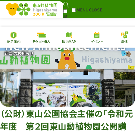
MENU
CLOSE
検
Select Language
▼
索
New Announcements
総合案内
チケット購入
園内MAP
イベント
SNS
本日の
開園情報
チケ
新着のお知らせ
園内MAP
イベント
総合案内
動物園
植物園
東山動植物園
再生プラン
への支援
（公財）東山公園協会主催の「令和元
環境教育
年度 第２回東山動植物園公開講
サイトマップ
Follow me