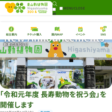
MENU
CLOSE
検
Select Language
▼
索
New Announcements
総合案内
チケット購入
園内MAP
イベント
SNS
本日の
開園情報
チケ
新着のお知らせ
園内MAP
イベント
総合案内
動物園
植物園
東山動植物園
再生プラン
への支援
「令和元年度 長寿動物を祝う会」を
環境教育
開催します
サイトマップ
Follow me