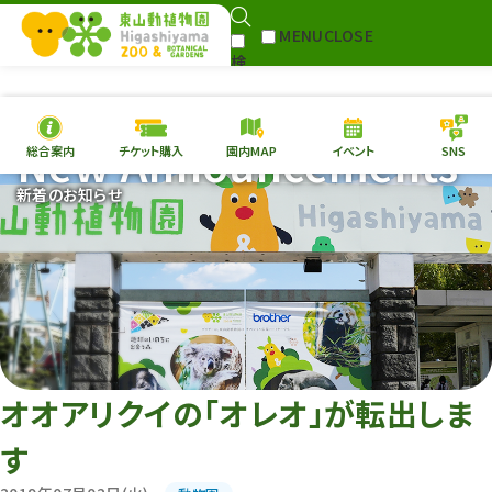
MENU
CLOSE
検
Select Language
▼
索
New Announcements
総合案内
チケット購入
園内MAP
イベント
SNS
本日の
開園情報
チケ
新着のお知らせ
園内MAP
イベント
総合案内
動物園
植物園
東山動植物園
再生プラン
への支援
オオアリクイの「オレオ」が転出しま
環境教育
す
サイトマップ
Follow me