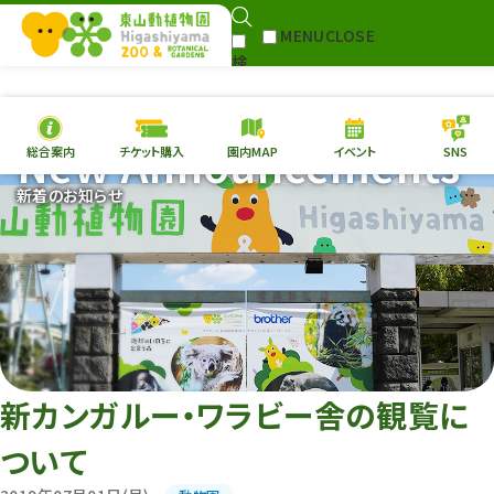
MENU
CLOSE
検
Select Language
▼
索
New Announcements
総合案内
チケット購入
園内MAP
イベント
SNS
本日の
開園情報
チケ
新着のお知らせ
園内MAP
イベント
総合案内
動物園
植物園
東山動植物園
再生プラン
への支援
新カンガルー・ワラビー舎の観覧に
環境教育
ついて
サイトマップ
Follow me