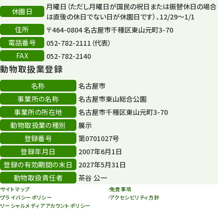
月曜日（ただし月曜日が国民の祝日または振替休日の場合
休園日
は直後の休日でない日が休園日です）、12/29～1/1
住所
〒464-0804 名古屋市千種区東山元町3-70
電話番号
052-782-2111（代表）
FAX
052-782-2140
動物取扱業登録
名称
名古屋市
事業所の名称
名古屋市東山総合公園
事業所の所在地
名古屋市千種区東山元町3-70
動物取扱業の種別
展示
登録番号
第0701027号
登録年月日
2007年6月1日
登録の有効期間の末日
2027年5月31日
動物取扱責任者
茶谷 公一
サイトマップ
免責事項
プライバシーポリシー
アクセシビリティ方針
ソーシャルメディアアカウントポリシー