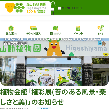
MENU
CLOSE
検
Select Language
▼
索
New Announcements
総合案内
チケット購入
園内MAP
イベント
SNS
本日の
開園情報
チケ
新着のお知らせ
園内MAP
イベント
総合案内
動物園
植物園
東山動植物園
再生プラン
への支援
植物会館「植彩展(苔のある風景・楽
環境教育
しさと美)」のお知らせ
サイトマップ
Follow me