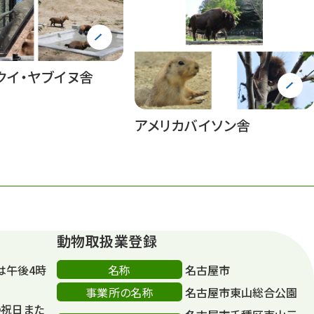
クイ・ヤブイヌ舎
アメリカバイソン舎
動物取扱業登録
名称
は午後4時
名古屋市
事業所の名称
名古屋市東山総合公園
の祝日また