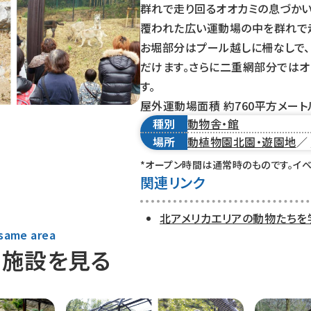
群れで走り回るオオカミの息づかい
覆われた広い運動場の中を群れで走
お堀部分はプール越しに柵なしで、
だけます。さらに二重網部分ではオ
す。
屋外運動場面積 約760平方メート
種別
動物舎・館
場所
動植物園北園・遊園地
／
*オープン時間は通常時のものです。イ
関連リンク
北アメリカエリアの動物たちを
 same area
の施設を見る