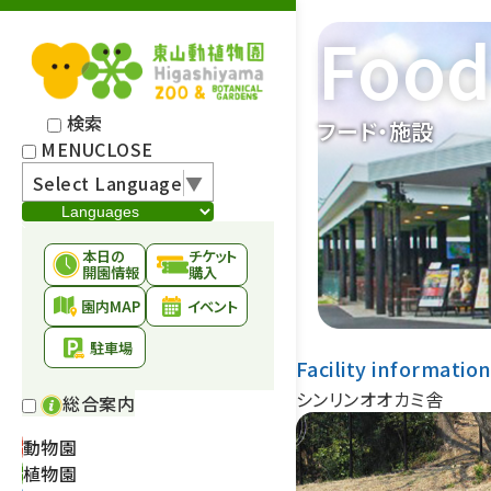
Food 
検索
フード・施設
MENU
CLOSE
Select Language
▼
本日の
チケット
開園情報
購入
園内MAP
イベント
駐車場
Facility informatio
シンリンオオカミ舎
総合案内
動物園
植物園