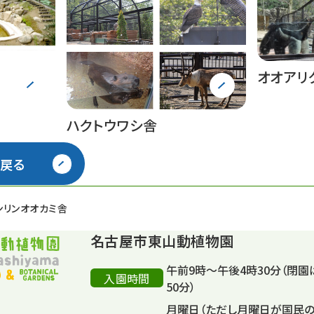
オオアリ
ハクトウワシ舎
戻る
ンリンオオカミ舎
名古屋市東山動植物園
午前9時～午後4時30分（閉園
入園時間
50分）
月曜日（ただし月曜日が国民