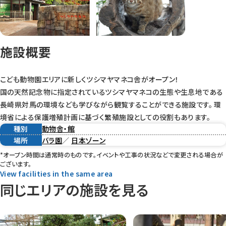
施設概要
こども動物園エリアに新しくツシマヤマネコ舎がオープン！
国の天然記念物に指定されているツシマヤマネコの生態や生息地である
長崎県対馬の環境なども学びながら観覧することができる施設です。 環
境省による保護増殖計画に基づく繁殖施設としての役割もあります。
種別
動物舎・館
場所
バラ園
／
日本ゾーン
*オープン時間は通常時のものです。イベントや工事の状況などで変更される場合が
ございます。
View facilities in the same area
同じエリアの施設を見る