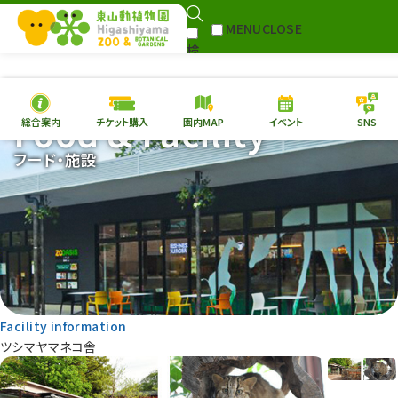
MENU
CLOSE
検
Select Language
▼
索
Food & Facility
総合案内
チケット購入
園内MAP
イベント
SNS
本日の
開園情報
チケ
フード・施設
園内MAP
イベント
総合案内
動物園
植物園
東山動植物園
再生プラン
への支援
Facility information
環境教育
ツシマヤマネコ舎
サイトマップ
Follow me