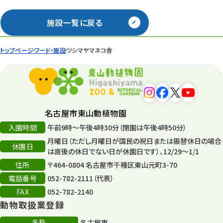
施設一覧に戻る
トップページ
フード・施設
ツシマヤマネコ舎
名古屋市東山動植物園
入園時間
午前9時～午後4時30分（閉園は午後4時50分）
月曜日（ただし月曜日が国民の祝日または振替休日の場合
休園日
は直後の休日でない日が休園日です）、12/29～1/1
住所
〒464-0804 名古屋市千種区東山元町3-70
電話番号
052-782-2111（代表）
FAX
052-782-2140
動物取扱業登録
名称
名古屋市