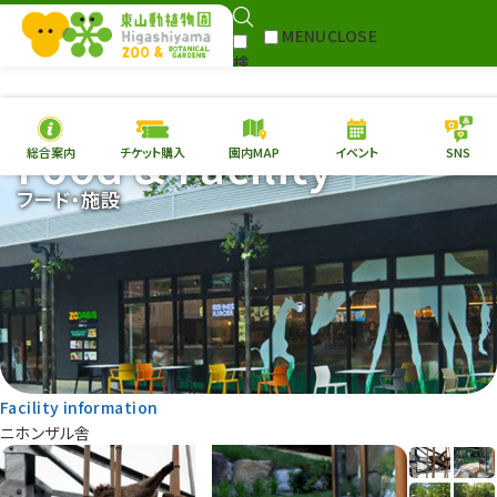
MENU
CLOSE
検
Select Language
▼
索
Food & Facility
総合案内
チケット購入
園内MAP
イベント
SNS
本日の
開園情報
チケ
フード・施設
園内MAP
イベント
総合案内
動物園
植物園
東山動植物園
再生プラン
への支援
Facility information
環境教育
ニホンザル舎
サイトマップ
Follow me