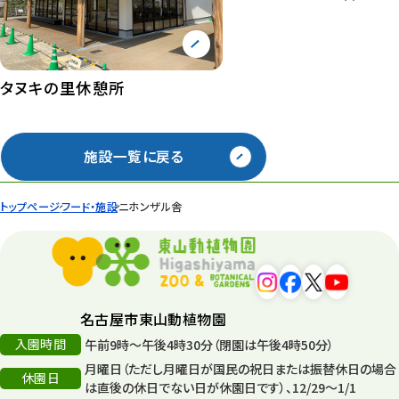
タヌキの里休憩所
施設一覧に戻る
トップページ
フード・施設
ニホンザル舎
名古屋市東山動植物園
入園時間
午前9時～午後4時30分（閉園は午後4時50分）
月曜日（ただし月曜日が国民の祝日または振替休日の場合
休園日
は直後の休日でない日が休園日です）、12/29～1/1