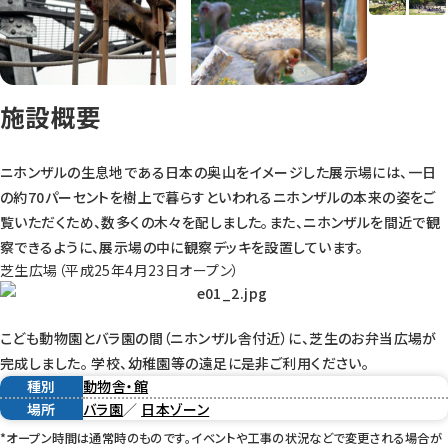
施設概要
ニホンザルの生息地である日本の奥山をイメージした展示場には、一日
の約70パーセントを樹上で暮らすといわれるニホンザルの本来の姿をご
覧いただくため、数多くの木々を配しました。また、ニホンザルを間近で観
察できるように、展示場の中に観察デッキを設置しています。
芝生広場（平成25年4月23日オープン）
こども動物園とバラ園の間（ニホンザル舎付近）に、芝生のお弁当広場が
完成しました。 学校、幼稚園等の遠足に是非ご利用ください。
種別
動物舎・館
場所
バラ園
／
日本ゾーン
*オープン時間は通常時のものです。イベントや工事の状況などで変更される場合が