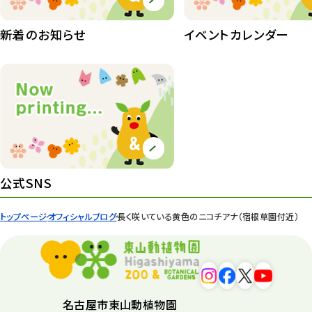
植物園長の庭
177
新着のお知らせ
イベントカレンダー
植物園 その他
423
桜情報
83
紅葉情報
52
ズーボ
68
イベント
439
公式SNS
園内の様子
168
トップページ
オフィシャルブログ
長く咲いている黄色のニコチアナ（宿根草園付近）
環境教育
44
遊園地
6
タワー
56
名古屋市東山動植物園