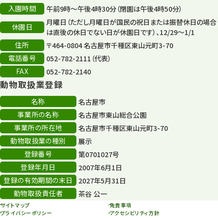
入園時間
午前9時～午後4時30分（閉園は午後4時50分）
平和公園
15
月曜日（ただし月曜日が国民の祝日または振替休日の場合
休園日
森のとこやさん
は直後の休日でない日が休園日です）、12/29～1/1
121
住所
〒464-0804 名古屋市千種区東山元町3-70
再生
132
電話番号
052-782-2111（代表）
FAX
052-782-2140
再生フォーラム
14
動物取扱業登録
80周年
36
名称
名古屋市
事業所の名称
名古屋市東山総合公園
その他
406
事業所の所在地
名古屋市千種区東山元町3-70
その他イベント
10
動物取扱業の種別
展示
登録番号
第0701027号
スカイタワー
3
登録年月日
2007年6月1日
年末年始のイベント
5
登録の有効期間の末日
2027年5月31日
動物取扱責任者
茶谷 公一
秋まつり
10
サイトマップ
免責事項
プライバシーポリシー
アクセシビリティ方針