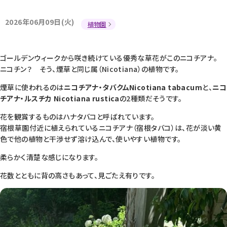
2026年06月09日(火)
植物園
ゴールデンウィークから咲き続けている優秀な草花がこのニコチアナ。
ニコチン？ そう、煙草と同じ属（Nicotiana）の植物です。
煙草に使われるのは
ニコチアナ・タバクムNicotiana tabacum
と、
ニコ
チアナ・ルスチカ Nicotiana rustica
の2種類だそうです。
花を観賞するものはハナタバコと呼ばれています。
宿根草園付近に植えられているニコチアナ（宿根タバコ）は、花が淡い黄
色で他の植物と干渉せず溶け込んで、使いやすい植物です。
柔らかく清楚な感じになります。
花数とともに背の高さもあって、見ごたえ有りです。