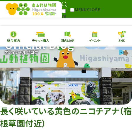
MENU
CLOSE
検
Select Language
▼
索
Official Blog
総合案内
チケット購入
園内MAP
イベント
SNS
本日の
開園情報
チケ
オフィシャルブログ
園内MAP
イベント
総合案内
動物園
植物園
東山動植物園
再生プラン
への支援
長く咲いている黄色のニコチアナ（宿
環境教育
根草園付近）
サイトマップ
Follow me