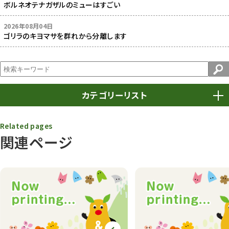
ボルネオテナガザルのミューはすごい
2026年08月04日
ゴリラのキヨマサを群れから分離します
カテゴリーリスト
春まつり
9
Related pages
関連ページ
動物園
1639
動物園長のZooコラム
172
動物園その他
117
植物園
510
植物たち
407