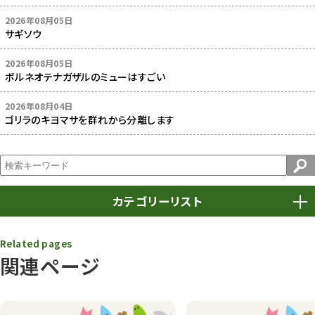
2026年08月05日
サギソウ
2026年08月05日
ボルネオテナガザルのミューはすごい
2026年08月04日
ゴリラのキヨマサを群れから分離します
カテゴリーリスト
春まつり
9
Related pages
関連ページ
動物園
1639
動物園長のZooコラム
172