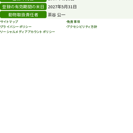
年末年始のイベント
5
登録の有効期間の末日
2027年5月31日
動物取扱責任者
茶谷 公一
秋まつり
10
サイトマップ
免責事項
プライバシーポリシー
アクセシビリティ方針
ソーシャルメディアアカウントポリシー