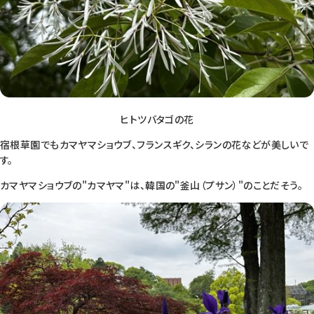
ヒトツバタゴの花
宿根草園でもカマヤマショウブ、フランスギク、シランの花などが美しいで
す。
カマヤマショウブの"カマヤマ"は、韓国の"釜山（プサン）"のことだそう。