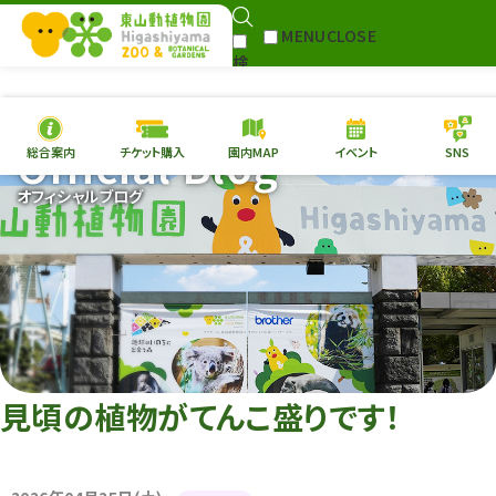
MENU
CLOSE
検
Select Language
▼
索
Official Blog
総合案内
チケット購入
園内MAP
イベント
SNS
本日の
開園情報
チケ
オフィシャルブログ
園内MAP
イベント
総合案内
動物園
植物園
東山動植物園
再生プラン
への支援
見頃の植物がてんこ盛りです！
環境教育
サイトマップ
Follow me