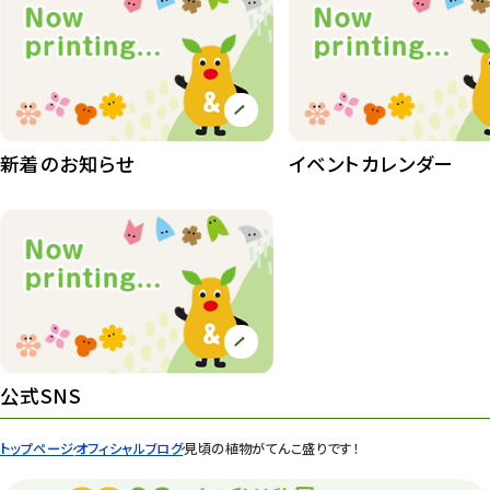
動物園その他
117
植物園
510
植物たち
407
植物園長の庭
177
新着のお知らせ
イベントカレンダー
植物園 その他
423
桜情報
83
紅葉情報
52
ズーボ
68
イベント
439
公式SNS
園内の様子
168
トップページ
オフィシャルブログ
見頃の植物がてんこ盛りです！
環境教育
44