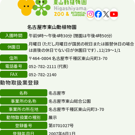
遊園地
6
タワー
56
名古屋市東山動植物園
入園時間
午前9時～午後4時30分（閉園は午後4時50分）
平和公園
15
月曜日（ただし月曜日が国民の祝日または振替休日の場合
休園日
森のとこやさん
は直後の休日でない日が休園日です）、12/29～1/1
121
住所
〒464-0804 名古屋市千種区東山元町3-70
再生
132
電話番号
052-782-2111（代表）
FAX
052-782-2140
再生フォーラム
14
動物取扱業登録
80周年
36
名称
名古屋市
事業所の名称
名古屋市東山総合公園
その他
406
事業所の所在地
名古屋市千種区東山元町3-70
その他イベント
10
動物取扱業の種別
展示
登録番号
第0701027号
スカイタワー
3
登録年月日
2007年6月1日