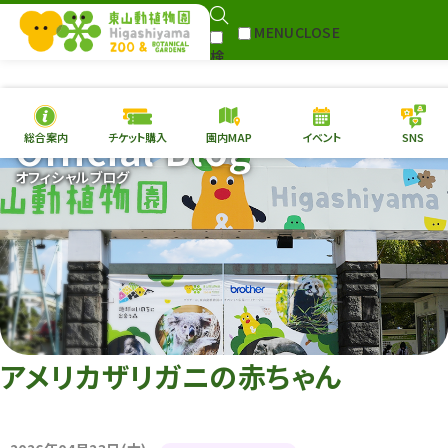
MENU
CLOSE
検
Select Language
▼
索
Official Blog
総合案内
チケット購入
園内MAP
イベント
SNS
本日の
開園情報
チケ
オフィシャルブログ
園内MAP
イベント
総合案内
動物園
植物園
東山動植物園
再生プラン
への支援
アメリカザリガニの赤ちゃん
環境教育
サイトマップ
Follow me