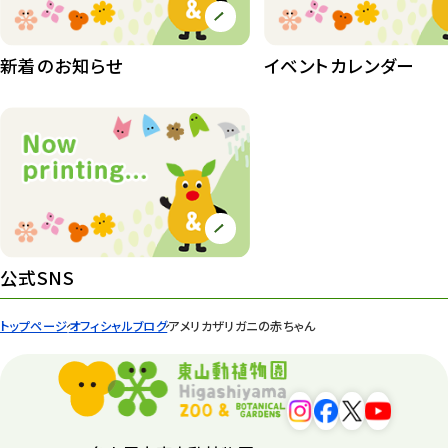
植物たち
407
植物園長の庭
177
新着のお知らせ
イベントカレンダー
植物園 その他
423
桜情報
83
紅葉情報
52
ズーボ
68
イベント
439
公式SNS
園内の様子
168
トップページ
オフィシャルブログ
アメリカザリガニの赤ちゃん
環境教育
44
遊園地
6
タワー
56