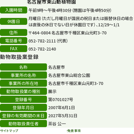
名古屋市東山動植物園
入園時間
午前9時～午後4時30分（閉園は午後4時50分）
平和公園
15
月曜日（ただし月曜日が国民の祝日または振替休日の場合
休園日
森のとこやさん
は直後の休日でない日が休園日です）、12/29～1/1
121
住所
〒464-0804 名古屋市千種区東山元町3-70
再生
132
電話番号
052-782-2111（代表）
FAX
052-782-2140
再生フォーラム
14
動物取扱業登録
80周年
36
名称
名古屋市
事業所の名称
名古屋市東山総合公園
その他
406
事業所の所在地
名古屋市千種区東山元町3-70
その他イベント
10
動物取扱業の種別
展示
登録番号
第0701027号
スカイタワー
3
登録年月日
2007年6月1日
年末年始のイベント
5
登録の有効期間の末日
2027年5月31日
動物取扱責任者
茶谷 公一
秋まつり
10
サイトマップ
免責事項