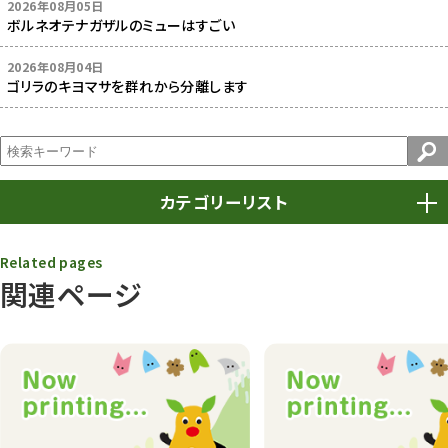
2026年08月05日
ボルネオテナガザルのミューはすごい
2026年08月04日
ゴリラのキヨマサを群れから分離します
カテゴリーリスト
春まつり
9
Related pages
関連ページ
動物園
1639
動物園長のZooコラム
172
動物園その他
117
植物園
510