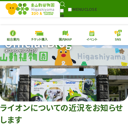
MENU
CLOSE
検
Select Language
▼
索
Official Blog
総合案内
チケット購入
園内MAP
イベント
SNS
本日の
開園情報
チケ
オフィシャルブログ
園内MAP
イベント
総合案内
動物園
植物園
東山動植物園
再生プラン
への支援
ライオンについての近況をお知らせ
環境教育
します
サイトマップ
Follow me