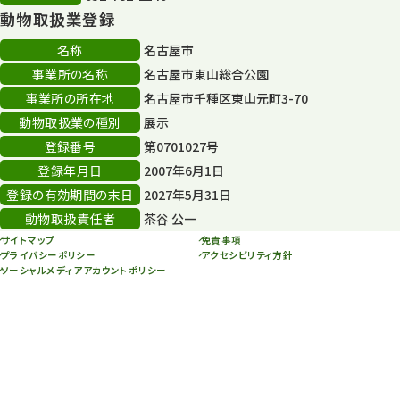
動物取扱業登録
その他イベント
10
名称
名古屋市
スカイタワー
3
事業所の名称
名古屋市東山総合公園
事業所の所在地
名古屋市千種区東山元町3-70
年末年始のイベント
5
動物取扱業の種別
展示
秋まつり
10
登録番号
第0701027号
登録年月日
2007年6月1日
登録の有効期間の末日
2027年5月31日
動物取扱責任者
茶谷 公一
サイトマップ
免責事項
プライバシーポリシー
アクセシビリティ方針
ソーシャルメディアアカウントポリシー