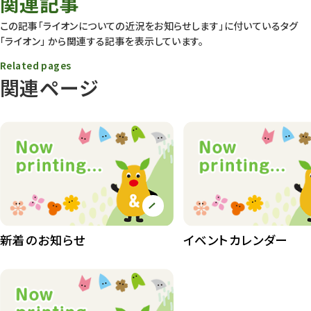
関連記事
動物園
1639
この記事「ライオンについての近況をお知らせします」に付いているタグ
「ライオン」
から関連する記事を表示しています。
動物園長のZooコラム
172
Related pages
動物園その他
117
関連ページ
植物園
510
植物たち
407
植物園長の庭
177
植物園 その他
423
桜情報
83
新着のお知らせ
イベントカレンダー
紅葉情報
52
ズーボ
68