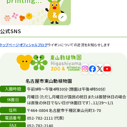
イベント
439
園内の様子
168
環境教育
44
公式SNS
遊園地
6
トップページ
オフィシャルブログ
ライオンについての近況をお知らせします
タワー
56
平和公園
15
森のとこやさん
121
名古屋市東山動植物園
再生
132
入園時間
午前9時～午後4時30分（閉園は午後4時50分）
月曜日（ただし月曜日が国民の祝日または振替休日の場合
再生フォーラム
14
休園日
は直後の休日でない日が休園日です）、12/29～1/1
住所
80周年
〒464-0804 名古屋市千種区東山元町3-70
36
電話番号
052-782-2111（代表）
その他
406
FAX
052-782-2140