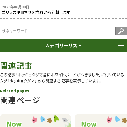
2026年08月04日
ゴリラのキヨマサを群れから分離します
カテゴリーリスト
春まつり
9
関連記事
動物園
1639
この記事「ホッキョクグマ舎にホワイトボードがつきました」に付いている
タグ
「ホッキョクグマ」
から関連する記事を表示しています。
動物園長のZooコラム
172
Related pages
動物園その他
117
関連ページ
植物園
510
植物たち
407