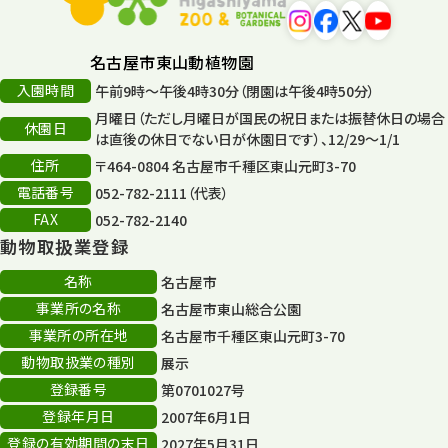
森のとこやさん
121
名古屋市東山動植物園
再生
132
入園時間
午前9時～午後4時30分（閉園は午後4時50分）
月曜日（ただし月曜日が国民の祝日または振替休日の場合
再生フォーラム
14
休園日
は直後の休日でない日が休園日です）、12/29～1/1
住所
80周年
〒464-0804 名古屋市千種区東山元町3-70
36
電話番号
052-782-2111（代表）
その他
406
FAX
052-782-2140
動物取扱業登録
その他イベント
10
名称
名古屋市
スカイタワー
3
事業所の名称
名古屋市東山総合公園
事業所の所在地
名古屋市千種区東山元町3-70
年末年始のイベント
5
動物取扱業の種別
展示
秋まつり
10
登録番号
第0701027号
登録年月日
2007年6月1日
登録の有効期間の末日
2027年5月31日