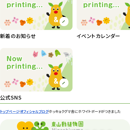
植物園長の庭
177
植物園 その他
423
桜情報
83
新着のお知らせ
イベントカレンダー
紅葉情報
52
ズーボ
68
イベント
439
園内の様子
168
環境教育
44
公式SNS
遊園地
6
トップページ
オフィシャルブログ
ホッキョクグマ舎にホワイトボードがつきました
タワー
56
平和公園
15