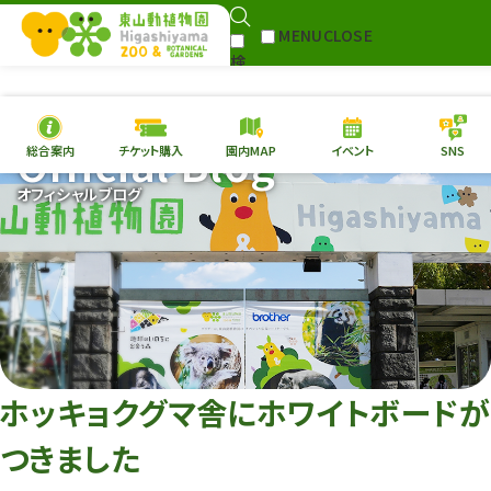
MENU
CLOSE
検
Select Language
▼
索
Official Blog
総合案内
チケット購入
園内MAP
イベント
SNS
本日の
開園情報
チケ
オフィシャルブログ
園内MAP
イベント
総合案内
動物園
植物園
東山動植物園
再生プラン
への支援
ホッキョクグマ舎にホワイトボードが
環境教育
つきました
サイトマップ
Follow me