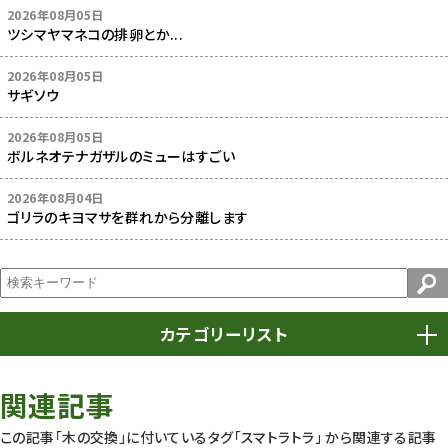
2026年08月05日
ツシマヤマネコの排卵とか...
2026年08月05日
サギソウ
2026年08月05日
ボルネオテナガザルのミューはすごい
2026年08月04日
ゴリラのキヨマサを群れから分離します
カテゴリーリスト
春まつり
9
関連記事
動物園
1639
この記事「木の交換」に付いているタグ
「スマトラトラ」
から関連する記事