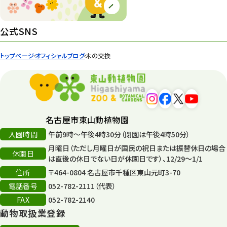
環境教育
44
公式SNS
遊園地
6
トップページ
オフィシャルブログ
木の交換
タワー
56
平和公園
15
森のとこやさん
121
名古屋市東山動植物園
再生
132
入園時間
午前9時～午後4時30分（閉園は午後4時50分）
月曜日（ただし月曜日が国民の祝日または振替休日の場合
再生フォーラム
14
休園日
は直後の休日でない日が休園日です）、12/29～1/1
住所
80周年
〒464-0804 名古屋市千種区東山元町3-70
36
電話番号
052-782-2111（代表）
その他
406
FAX
052-782-2140
動物取扱業登録
その他イベント
10