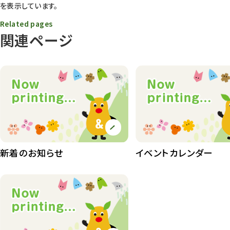
を表示しています。
動物園長のZooコラム
172
Related pages
動物園その他
117
関連ページ
植物園
510
植物たち
407
植物園長の庭
177
植物園 その他
423
桜情報
83
新着のお知らせ
イベントカレンダー
紅葉情報
52
ズーボ
68
イベント
439
園内の様子
168