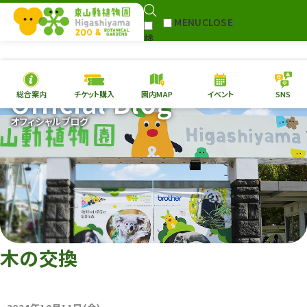
MENU
CLOSE
検
Select Language
▼
索
Official Blog
総合案内
チケット購入
園内MAP
イベント
SNS
本日の
開園情報
チケ
オフィシャルブログ
園内MAP
イベント
総合案内
動物園
植物園
東山動植物園
再生プラン
への支援
木の交換
環境教育
サイトマップ
Follow me