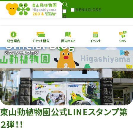
MENU
CLOSE
検
Select Language
▼
索
Official Blog
総合案内
チケット購入
園内MAP
イベント
SNS
本日の
開園情報
チケ
オフィシャルブログ
園内MAP
イベント
総合案内
動物園
植物園
東山動植物園
再生プラン
への支援
東山動植物園公式LINEスタンプ第
環境教育
２弾！！
サイトマップ
Follow me