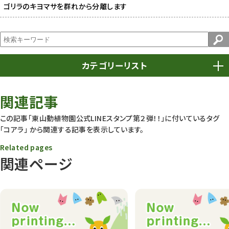
ゴリラのキヨマサを群れから分離します
カテゴリーリスト
春まつり
9
関連記事
動物園
1639
この記事「東山動植物園公式LINEスタンプ第２弾！！」に付いているタグ
「コアラ」
から関連する記事を表示しています。
動物園長のZooコラム
172
Related pages
動物園その他
117
関連ページ
植物園
510
植物たち
407
植物園長の庭
177