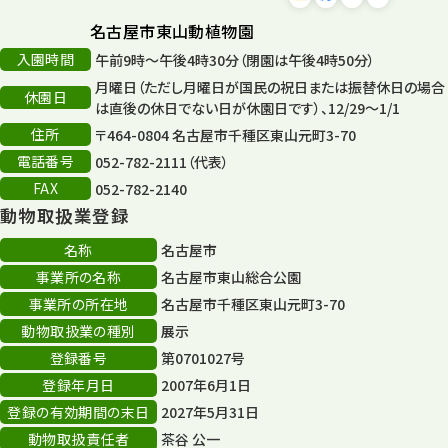
森のとこやさん
121
名古屋市東山動植物園
再生
132
入園時間
午前9時～午後4時30分（閉園は午後4時50分）
月曜日（ただし月曜日が国民の祝日または振替休日の場合
再生フォーラム
14
休園日
は直後の休日でない日が休園日です）、12/29～1/1
住所
80周年
〒464-0804 名古屋市千種区東山元町3-70
36
電話番号
052-782-2111（代表）
その他
406
FAX
052-782-2140
動物取扱業登録
その他イベント
10
名称
名古屋市
スカイタワー
3
事業所の名称
名古屋市東山総合公園
事業所の所在地
名古屋市千種区東山元町3-70
年末年始のイベント
5
動物取扱業の種別
展示
秋まつり
10
登録番号
第0701027号
登録年月日
2007年6月1日
登録の有効期間の末日
2027年5月31日
動物取扱責任者
茶谷 公一