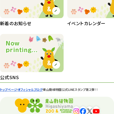
植物園 その他
423
桜情報
83
新着のお知らせ
イベントカレンダー
紅葉情報
52
ズーボ
68
イベント
439
園内の様子
168
環境教育
44
公式SNS
遊園地
6
トップページ
オフィシャルブログ
東山動植物園公式LINEスタンプ第２弾！！
タワー
56
平和公園
15