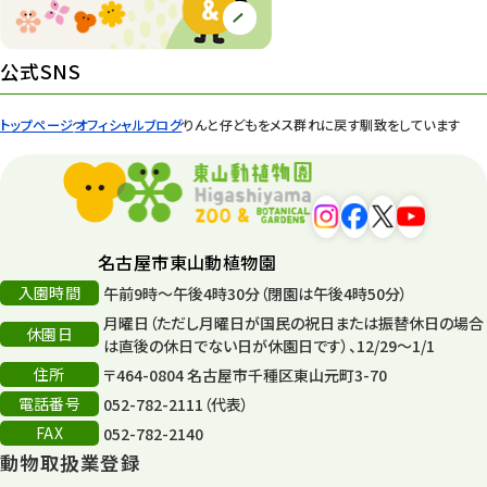
園内の様子
168
環境教育
44
公式SNS
遊園地
6
トップページ
オフィシャルブログ
りんと仔どもをメス群れに戻す馴致をしています
タワー
56
平和公園
15
森のとこやさん
121
名古屋市東山動植物園
再生
132
入園時間
午前9時～午後4時30分（閉園は午後4時50分）
月曜日（ただし月曜日が国民の祝日または振替休日の場合
再生フォーラム
14
休園日
は直後の休日でない日が休園日です）、12/29～1/1
住所
80周年
〒464-0804 名古屋市千種区東山元町3-70
36
電話番号
052-782-2111（代表）
その他
406
FAX
052-782-2140
動物取扱業登録
その他イベント
10