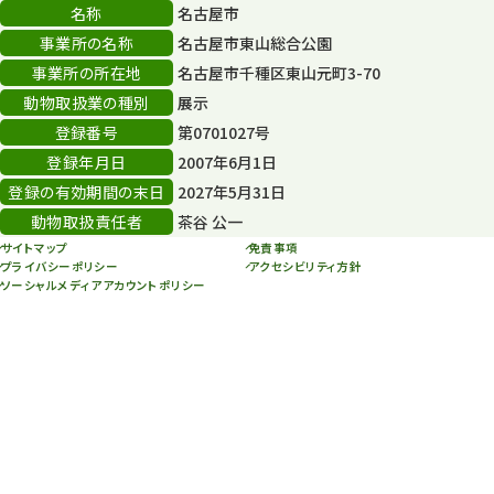
名称
名古屋市
スカイタワー
3
事業所の名称
名古屋市東山総合公園
事業所の所在地
名古屋市千種区東山元町3-70
年末年始のイベント
5
動物取扱業の種別
展示
秋まつり
10
登録番号
第0701027号
登録年月日
2007年6月1日
登録の有効期間の末日
2027年5月31日
動物取扱責任者
茶谷 公一
サイトマップ
免責事項
プライバシーポリシー
アクセシビリティ方針
ソーシャルメディアアカウントポリシー