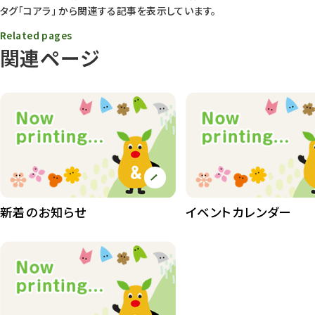
タグ
「コアラ」
から関連する記事を表示しています。
動物園長のZooコラム
172
Related pages
動物園その他
117
関連ページ
植物園
510
植物たち
407
植物園長の庭
177
植物園 その他
423
桜情報
83
新着のお知らせ
イベントカレンダー
紅葉情報
52
ズーボ
68
イベント
439