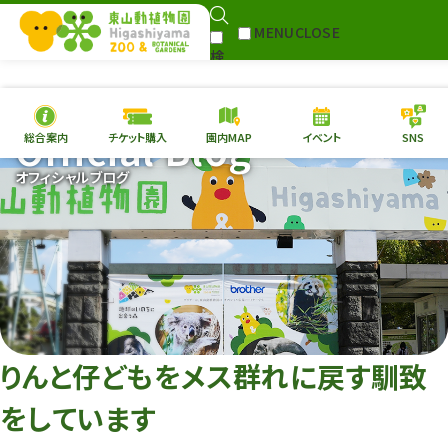
MENU
CLOSE
検
Select Language
▼
索
Official Blog
総合案内
チケット購入
園内MAP
イベント
SNS
本日の
開園情報
チケ
オフィシャルブログ
園内MAP
イベント
総合案内
動物園
植物園
東山動植物園
再生プラン
への支援
りんと仔どもをメス群れに戻す馴致
環境教育
をしています
サイトマップ
Follow me